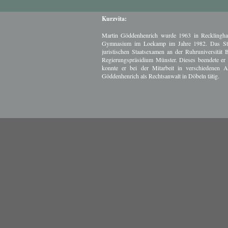
Kurzvita:
Martin Göddenhenrich wurde 1963 in Recklinghau
Gymnasium im Loekamp im Jahre 1982. Das Stud
juristischen Staatsexamen an der Ruhruniversität
Regierungspräsidium Münster. Dieses beendete er 
konnte er bei der Mitarbeit in verschiedenen
Göddenhenrich als Rechtsanwalt in Döbeln tätig.