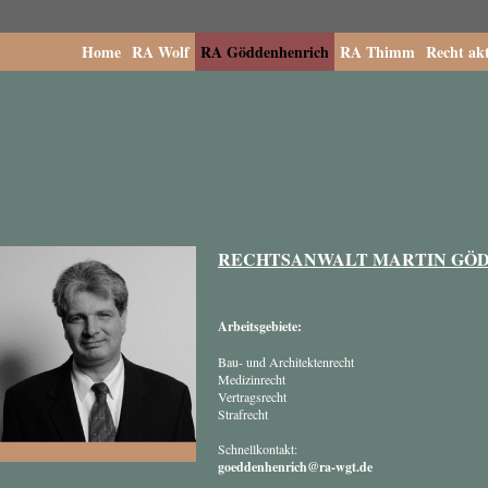
Home
RA Wolf
RA Göddenhenrich
RA Thimm
Recht akt
RECHTSANWALT MARTIN GÖ
Arbeitsgebiete:
Bau- und Architektenrecht
Medizinrecht
Vertragsrecht
Strafrecht
Schnellkontakt:
goeddenhenrich@ra-wgt.de