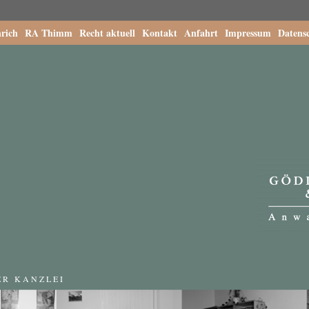
rich
RA Thimm
Recht aktuell
Kontakt
Anfahrt
Impressum
Datens
ER KANZLEI