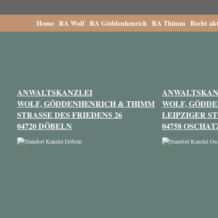
Home
RA Wolf
RA Göddenhenrich
RA Thimm
Recht akt
ANWALTSKANZLEI
ANWALTSKAN
WOLF, GÖDDENHENRICH & THIMM
WOLF, GÖDD
STRASSE DES FRIEDENS 26
LEIPZIGER ST
04720 DÖBELN
04758 OSCHAT