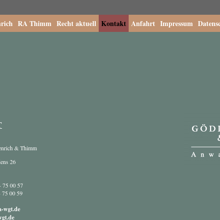
rich
RA Thimm
Recht aktuell
Kontakt
Anfahrt
Impressum
Datens
T
enrich & Thimm
dens 26
- 75 00 57
- 75 00 59
a-wgt.de
gt.de