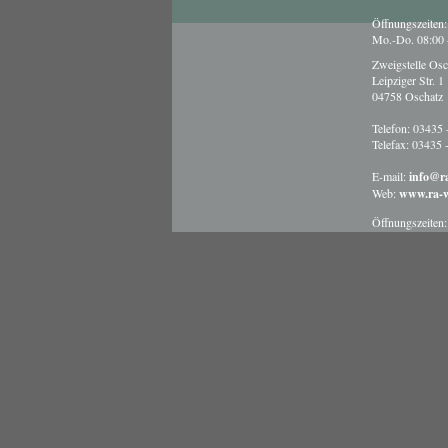
Öffnungszeiten:
Mo.-Do. 08:00 –
Zweigstelle Osc
Leipziger Str. 1
04758 Oschatz
Telefon: 03435 
Telefax: 03435 
E-mail:
info@r
Web:
www.ra-w
Öffnungszeiten:
Mo.-Fr. 08:30 –