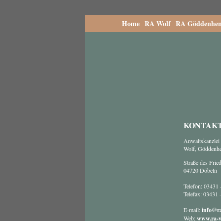
Home
RA Wolf
RA Göddenhen
KONTAK
Anwaltskanzlei
Wolf, Göddenh
Straße des Frie
04720 Döbeln
Telefon: 03431 
Telefax: 03431 
E-mail:
info@r
Web:
www.ra-w