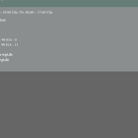
 19:00 Uhr / Fr. 08:00 – 17:00 Uhr.
hatz
- 98 814 - 0
- 98 814 - 11
a-wgt.de
gt.de
 12:00 Uhr und 12:30 – 17:00 Uhr.