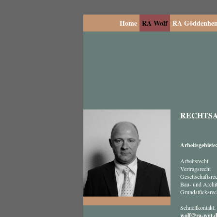
Home
RA Wolf
RA Göddenhen
RECHTSA
Arbeitsgebiete
Arbeitsrecht
Vertragsrecht
Gesellschaftsre
Bau- und Archit
Grundstücksrec
Schnellkontakt:
wolf@ra-wgt.