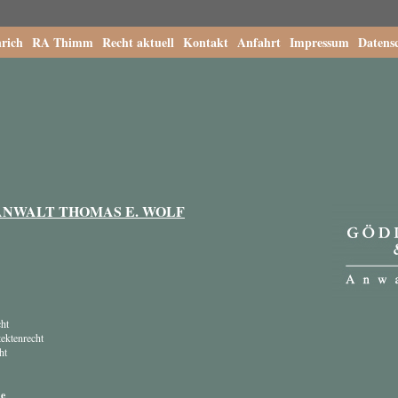
rich
RA Thimm
Recht aktuell
Kontakt
Anfahrt
Impressum
Datens
NWALT THOMAS E. WOLF
:
cht
ektenrecht
ht
de