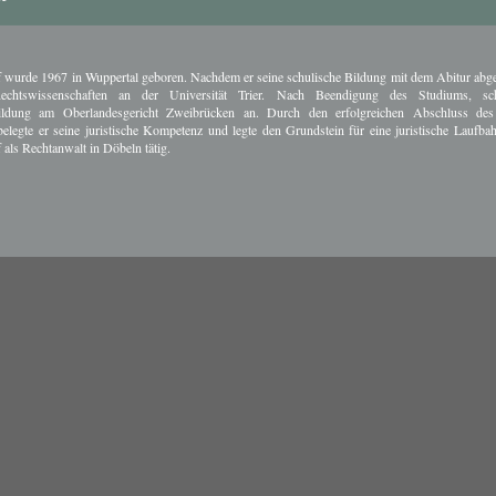
wurde 1967 in Wuppertal geboren. Nachdem er seine schulische Bildung mit dem Abitur abge
Rechtswissenschaften an der Universität Trier. Nach Beendigung des Studiums, sc
ildung am Oberlandesgericht Zweibrücken an. Durch den erfolgreichen Abschluss des 
elegte er seine juristische Kompetenz und legte den Grundstein für eine juristische Laufbah
als Rechtanwalt in Döbeln tätig.