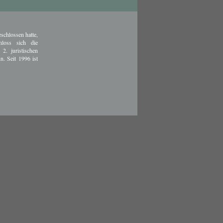
schlossen hatte,
hloss sich die
2. juristischen
n. Seit 1996 ist