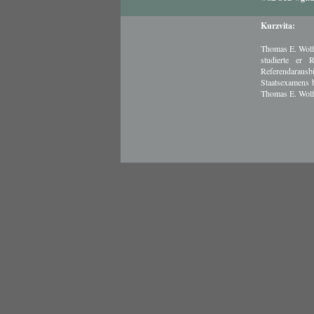
Kurzvita:
Thomas E. Wolf 
studierte er 
Referendarausb
Staatsexamens b
Thomas E. Wolf 