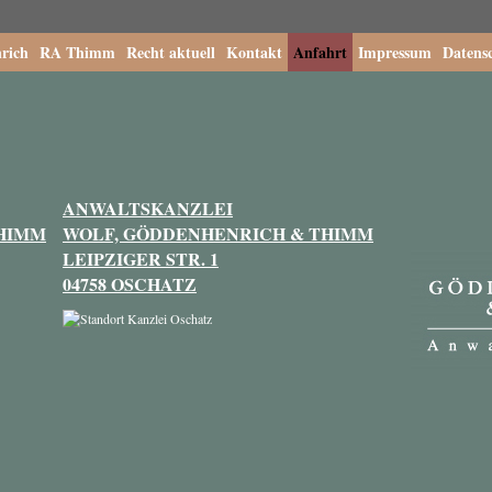
rich
RA Thimm
Recht aktuell
Kontakt
Anfahrt
Impressum
Datens
ANWALTSKANZLEI
THIMM
WOLF, GÖDDENHENRICH & THIMM
LEIPZIGER STR. 1
04758 OSCHATZ