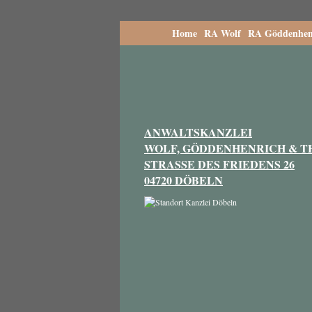
Home
RA Wolf
RA Göddenhen
ANWALTSKANZLEI
WOLF, GÖDDENHENRICH & 
STRASSE DES FRIEDENS 26
04720 DÖBELN