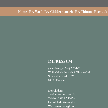
Home
RA Wolf
RA Göddenhenrich
RA Thimm
Recht akt
IMPRESSUM
(Angaben gemäß § 5 TMG):
Wolf, Göddenhenrich & Thimm GbR
Straße des Friedens 26
04720 Döbeln
Kontaktdaten
Telefon: 03431-750057
Telefax: 03431-750059
E-mail:
Info@ra-wgt.de
Web:
www.ra-wgt.de