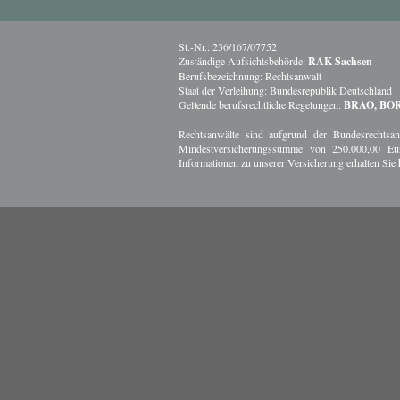
St.-Nr.: 236/167/07752
Zuständige Aufsichtsbehörde:
RAK Sachsen
Berufsbezeichnung: Rechtsanwalt
Staat der Verleihung: Bundesrepublik Deutschland
Geltende berufsrechtliche Regelungen:
BRAO, BOR
Rechtsanwälte sind aufgrund der Bundesrechtsanwa
Mindestversicherungssumme von 250.000,00 Eu
Informationen zu unserer Versicherung erhalten Sie